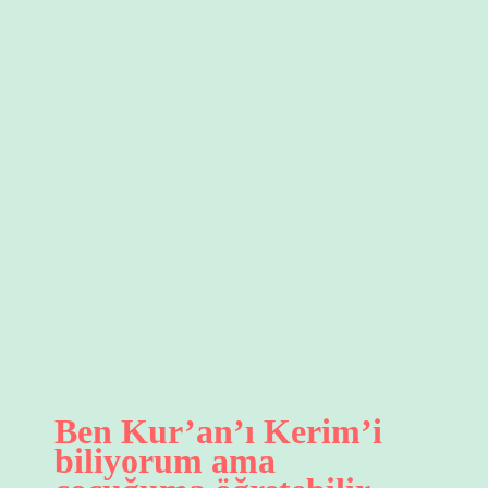
ve
onlarda
farkındalık
kazanmalarını
sağlamak
için
neler
yapabiliriz?
için
Ben Kur’an’ı Kerim’i
biliyorum ama