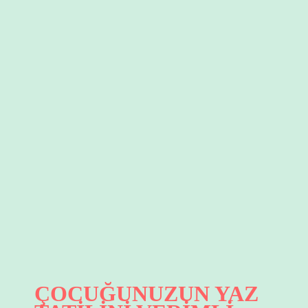
Mİ?
ÇOCUĞUMU
NAZARDAN
NASIL
KORUMALIYIM?
için
ÇOCUĞUNUZUN YAZ