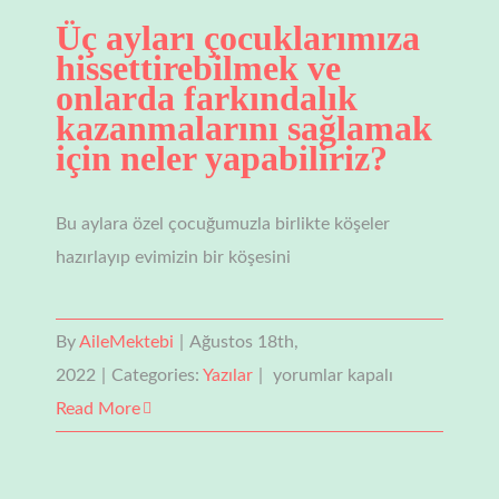
Üç ayları çocuklarımıza
hissettirebilmek ve
onlarda farkındalık
kazanmalarını sağlamak
için neler yapabiliriz?
Bu aylara özel çocuğumuzla birlikte köşeler
hazırlayıp evimizin bir köşesini
By
AileMektebi
|
Ağustos 18th,
Üç
2022
|
Categories:
Yazılar
|
yorumlar kapalı
ayları
Read More
çocuklarımıza
hissettirebilmek