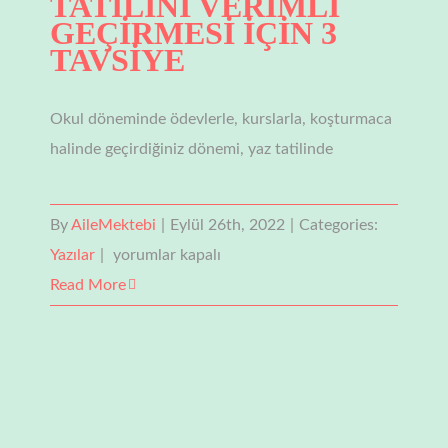
TATİLİNİ VERİMLİ
GEÇİRMESİ İÇİN 3
TAVSİYE
Okul döneminde ödevlerle, kurslarla, koşturmaca
halinde geçirdiğiniz dönemi, yaz tatilinde
By
AileMektebi
|
Eylül 26th, 2022
|
Categories:
ÇOCUĞUNUZUN
Yazılar
|
yorumlar kapalı
YAZ
Read More
TATİLİNİ
VERİMLİ
GEÇİRMESİ
İÇİN
3