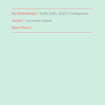
By
AileMektebi
|
Eylül 26th, 2022
|
Categories:
Çocuğuma
Yazılar
|
yorumlar kapalı
Dua
Read More
Etmeyi
Nasıl
Öğretmeliyim?
için