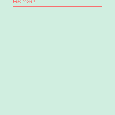
NAMAZ
Read More
BİLİNCİ
NASIL
OLUŞTURULABİLİR?
için