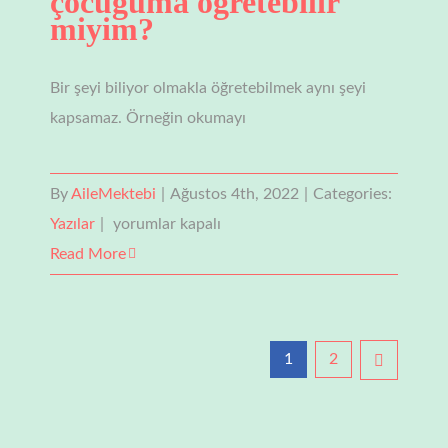
çocuğuma öğretebilir
miyim?
Bir şeyi biliyor olmakla öğretebilmek aynı şeyi
kapsamaz. Örneğin okumayı
By
AileMektebi
|
Ağustos 4th, 2022
|
Categories:
Ben
Yazılar
|
yorumlar kapalı
Kur’an’ı
Read More
Kerim’i
biliyorum
ama
1
2
çocuğuma
öğretebilir
miyim?