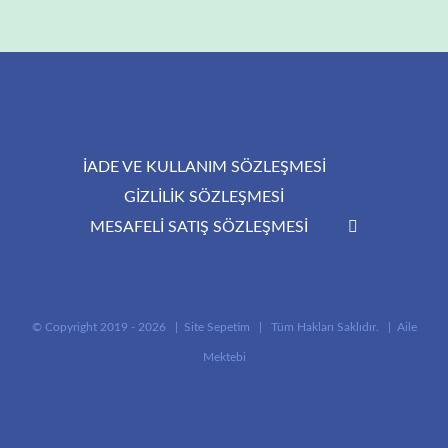
için
İADE VE KULLANIM SÖZLEŞMESİ
GİZLİLİK SÖZLEŞMESİ
MESAFELİ SATIŞ SÖZLEŞMESİ
© Copyright 2019 -
2026 |
Site Sepetim
| Tüm Hakları Saklıdır. |
Aile
Mektebi