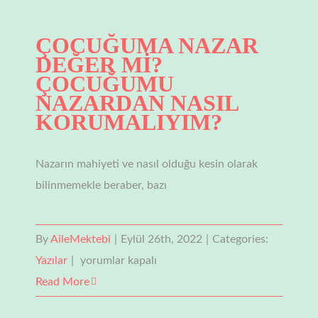
ÇOCUĞUMA NAZAR
DEĞER Mİ?
ÇOCUĞUMU
NAZARDAN NASIL
KORUMALIYIM?
Nazarın mahiyeti ve nasıl olduğu kesin olarak
bilinmemekle beraber, bazı
By
AileMektebi
|
Eylül 26th, 2022
|
Categories:
ÇOCUĞUMA
Yazılar
|
yorumlar kapalı
NAZAR
Read More
DEĞER